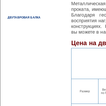
Металлическая
ЛИСТ МЕТАЛЛИЧЕСКИЙ
проката, имею
СЕТКИ МЕТАЛЛИЧЕСКИЕ СВАРНЫЕ
Благодаря ге
ДВУТАВРОВАЯ БАЛКА
восприятия наг
КВАДРАТ СТАЛЬНОЙ
конструкциях.
вы можете в на
ПОЛОСА МЕТАЛЛИЧЕСКАЯ
ПРОФНАСТИЛ ОЦИНКОВАННЫЙ
Цена на д
ТРУБЫ ВОДОГАЗОПРОВОДНЫЕ
ТРУБЫ КОНСТРУКЦИОННЫЕ
ТРУБЫ ОЦИНКОВАННЫЕ
ВОДОГАЗОПРОВОДНЫЕ
УГОЛОК МЕТАЛЛИЧЕСКИЙ
ШВЕЛЛЕР СТАЛЬНОЙ
СТОЛБЫ ДЛЯ ВОРОТ И КАЛИТОК
Ве
Размер
по 
СТАТЬИ