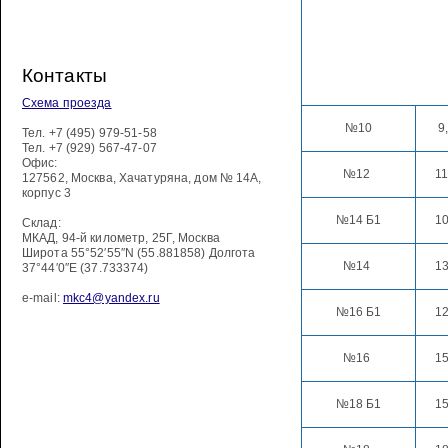
Контакты
Схема проезда
№10
9
Тел.
+7 (495) 979-51-58
Тел.
+7 (929) 567-47-07
Офис:
№12
11
127562
,
Москва
,
Хачатуряна, дом № 14А,
корпус 3
№14 Б1
10
Склад:
МКАД, 94-й километр, 25Г, Москва
Широта 55°52′55″N (55.881858) Долгота
№14
13
37°44′0″E (37.733374)
e-mail:
mkc4@yandex.ru
№16 Б1
12
№16
15
№18 Б1
15