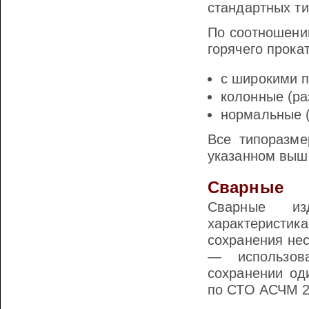
стандартных ти
По соотношени
горячего прокат
с широкими п
колонные (ра
нормальные (
Все типоразме
указанном выш
Сварные
Сварные из
характеристи
сохранения не
— использов
сохранении од
по СТО АСЧМ 2