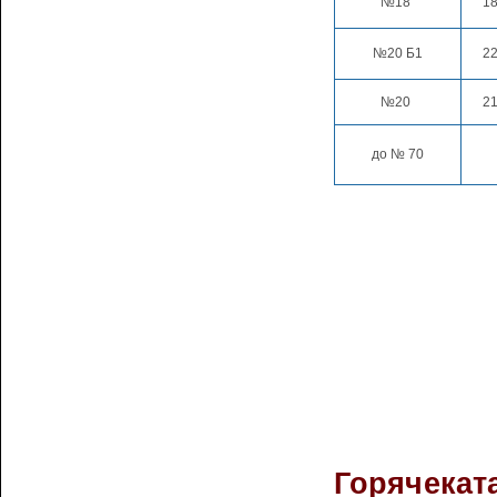
№18
18
№20 Б1
22
№20
21
до № 70
Горячекат