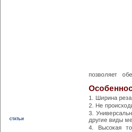
ЛИСТ МЕТАЛЛИЧЕСКИЙ
СЕТКИ МЕТАЛЛИЧЕСКИЕ СВАРНЫЕ
ДВУТАВРОВАЯ БАЛКА
КВАДРАТ СТАЛЬНОЙ
ПОЛОСА МЕТАЛЛИЧЕСКАЯ
ПРОФНАСТИЛ ОЦИНКОВАННЫЙ
ТРУБЫ ВОДОГАЗОПРОВОДНЫЕ
ТРУБЫ КОНСТРУКЦИОННЫЕ
позволяет обес
ТРУБЫ ОЦИНКОВАННЫЕ
ВОДОГАЗОПРОВОДНЫЕ
Особеннос
УГОЛОК МЕТАЛЛИЧЕСКИЙ
Ширина реза 
ШВЕЛЛЕР СТАЛЬНОЙ
Не происход
СТОЛБЫ ДЛЯ ВОРОТ И КАЛИТОК
Универсальн
другие виды ме
СТАТЬИ
Высокая то