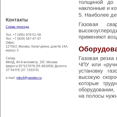
толщиной до 
наклонные и ко
Наиболее де
Контакты
Газовая сва
Схема проезда
высокоуглерод
Тел.
+7 (495) 979-51-58
применяют воз
Тел.
+7 (929) 567-47-07
Офис:
127562
,
Москва
,
Хачатуряна, дом № 14А,
Оборудова
корпус 3
Газовая резка
Склад:
МКАД, 94-й километр, 25Г, Москва
ЧПУ или «ручн
Широта 55°52′55″N (55.881858) Долгота
установку га
37°44′0″E (37.733374)
высокую скоро
e-mail:
mkc4@yandex.ru
которые труд
оборудовании,
на полосы нуж