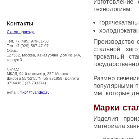
Изготовление 
технологиям:
горячекатаны
Контакты
холодноката
Схема проезда
Производство с
Тел.
+7 (495) 979-51-58
Тел.
+7 (929) 567-47-07
стальной заг
Офис:
127562
,
Москва
,
Хачатуряна, дом № 14А,
прокатный ста
корпус 3
государственно
Склад:
МКАД, 94-й километр, 25Г, Москва
Размер сечения
Широта 55°52′55″N (55.881858) Долгота
37°44′0″E (37.733374)
популярными п
мм, которые де
e-mail:
mkc4@yandex.ru
Марки ста
Изделия прои
материала зави