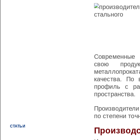
ЛИСТ МЕТАЛЛИЧЕСКИЙ
СЕТКИ МЕТАЛЛИЧЕСКИЕ СВАРНЫЕ
ДВУТАВРОВАЯ БАЛКА
КВАДРАТ СТАЛЬНОЙ
ПОЛОСА МЕТАЛЛИЧЕСКАЯ
ПРОФНАСТИЛ ОЦИНКОВАННЫЙ
Современные 
ТРУБЫ ВОДОГАЗОПРОВОДНЫЕ
свою проду
ТРУБЫ КОНСТРУКЦИОННЫЕ
металлопрокат
качества. По 
ТРУБЫ ОЦИНКОВАННЫЕ
профиль с ра
ВОДОГАЗОПРОВОДНЫЕ
пространства.
УГОЛОК МЕТАЛЛИЧЕСКИЙ
Производители
ШВЕЛЛЕР СТАЛЬНОЙ
по степени точн
СТОЛБЫ ДЛЯ ВОРОТ И КАЛИТОК
СТАТЬИ
Производ