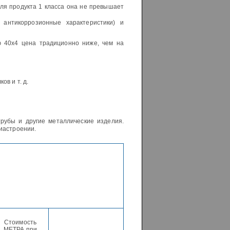
для продукта 1 класса она не превышает
 антикоррозионные характеристики) и
ю 40х4 цена традиционно ниже, чем на
ов и т. д.
трубы и другие металлические изделия.
иастроении.
Стоимость
МЕТРА при