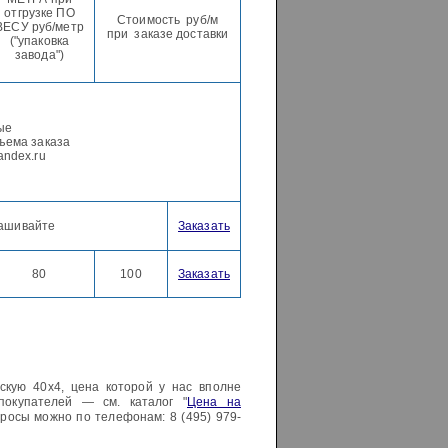
отгрузке ПО
Стоимость руб/м
ВЕСУ руб/метр
при заказе доставки
("упаковка
завода")
ые
ъема заказа
andex.ru
ашивайте
Заказать
80
100
Заказать
скую 40х4, цена которой у нас вполне
покупателей — см. каталог "
Цена на
просы можно по телефонам: 8 (495) 979-