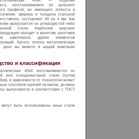
еталлическая 40х4 — изделие
ката, изготавливаемое из цельного
кого профиля, не имеющего полости в
 сечении. Ширина и толщина стальной
ветственно, составляют 40 на 4 мм. Как
делие выпускается из углеродистой либо
рованной стали. Наиболее широкое
продукция находит в качестве заготовок
ов, швеллеров, других элементов
трукций. Купить полосу металлическую
й цене вы можете в нашей компании
дство и классификация
аллическая 40х4 изготавливается из
ной или холоднокатаной стали (путем
бов), в зависимости от технологии может
емые способом горячей прокатки, должны
сы выпускаются в соответствии с ГОСТ
 могут быть использованы иные стали