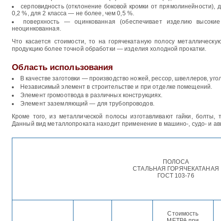
серповидность (отклонение боковой кромки от прямолинейности), 
0,2 %, для 2 класса — не более, чем 0,5 %.
поверхность — оцинкованная (обеспечивает изделию высокие
неоцинкованная.
Что касается стоимости, то на горячекатаную полосу металлическу
продукцию более точной обработки — изделия холодной прокатки.
Область использования
В качестве заготовки — производство ножей, рессор, швеллеров, уголк
Независимый элемент в строительстве и при отделке помещений.
Элемент громоотвода в различных конструкциях.
Элемент заземляющий — для трубопроводов.
Кроме того, из металлической полосы изготавливают гайки, болты, 
Данный вид металлопроката находит применение в машино-, судо- и ав
ПОЛОСА
СТАЛЬНАЯ ГОРЯЧЕКАТАНАЯ
ГОСТ 103-76
Стоимость
МЕТРА при