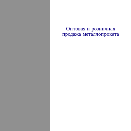
Оптовая и розничная
продажа металлопроката
Наша продукция
МЕТАЛЛОПРОКАТ
ТРУБА ПРОФИЛЬНАЯ
АРМАТУРА А3
АРМАТУРА ГЛАДКАЯ
ВЯЗАЛЬНАЯ ПРОВОЛОКА