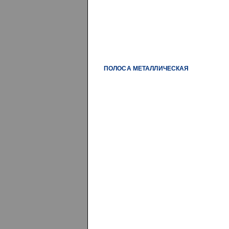
ЛИСТ МЕТАЛЛИЧЕСКИЙ
СЕТКИ МЕТАЛЛИЧЕСКИЕ СВАРНЫЕ
ДВУТАВРОВАЯ БАЛКА
КВАДРАТ СТАЛЬНОЙ
ПОЛОСА МЕТАЛЛИЧЕСКАЯ
ПРОФНАСТИЛ ОЦИНКОВАННЫЙ
ТРУБЫ ВОДОГАЗОПРОВОДНЫЕ
ТРУБЫ КОНСТРУКЦИОННЫЕ
ТРУБЫ ОЦИНКОВАННЫЕ
ВОДОГАЗОПРОВОДНЫЕ
УГОЛОК МЕТАЛЛИЧЕСКИЙ
ШВЕЛЛЕР СТАЛЬНОЙ
СТОЛБЫ ДЛЯ ВОРОТ И КАЛИТОК
СТАТЬИ