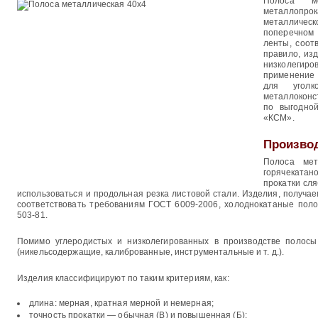
Полоса м
металлопро
металличес
поперечном
ленты, соот
правило, из
низколеги
применение 
для уголк
металлоконс
по выгодно
«КСМ».
Произво
Полоса мет
горячеката
прокатки сля
использоваться и продольная резка листовой стали. Изделия, получа
соответствовать требованиям ГОСТ 6009-2006, холоднокатаные поло
503-81.
Помимо углеродистых и низколегированных в производстве полосы
(никельсодержащие, калиброванные, инструментальные и т. д.).
Изделия классифицируют по таким критериям, как:
длина: мерная, кратная мерной и немерная;
точность прокатки — обычная (В) и повышенная (Б);