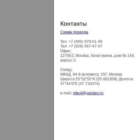
Контакты
Схема проезда
Тел.
+7 (495) 979-51-58
Тел.
+7 (929) 567-47-07
Офис:
127562
,
Москва
,
Хачатуряна, дом № 14А,
корпус 3
Склад:
МКАД, 94-й километр, 25Г, Москва
Широта 55°52′55″N (55.881858) Долгота
37°44′0″E (37.733374)
e-mail:
mkc4@yandex.ru