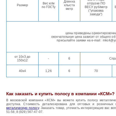
Длинна
Вес кг/м
отгрузке ПО
Размер
хлыста
по ГОСТу
ВЕСУ руб/метр
метр
("упаковка
завода")
цены приведены ориентировочн
окончательная цена зависит от общего об
присылайте заявки на e-mail: mkc4@y
от 10х3 до
-
6
Спр
150х12
40х4
1,26
6
70
Как заказать и купить полосу в компании «КСМ»?
В московской компании «КСМ» вы можете купить полосу металличе
доступна. Стоимость детализирована для оптовых и розничных 
металическую полосу
. Заказать товар, уточнить интересующие вас во
51-58; 8 (929) 567-47-07.