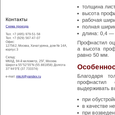
толщина лист
высота профи
Контакты
рабочая шири
полная ширин
Схема проезда
длина: 0,4 —
Тел.
+7 (495) 979-51-58
Тел.
+7 (929) 567-47-07
Профнастил оц
Офис:
127562
,
Москва
,
Хачатуряна, дом № 14А,
а высота проф
корпус 3
равно 50 мм.
Склад:
МКАД, 94-й километр, 25Г, Москва
Широта 55°52′55″N (55.881858) Долгота
Особеннос
37°44′0″E (37.733374)
Благодаря т
e-mail:
mkc4@yandex.ru
профнастил 
выдерживать вы
при обустрой
в качестве н
при возведен