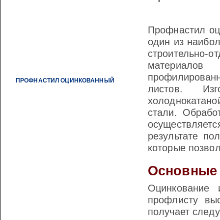
ЛИСТ МЕТАЛЛИЧЕСКИЙ
СЕТКИ МЕТАЛЛИЧЕСКИЕ СВАРНЫЕ
Профнастил о
ДВУТАВРОВАЯ БАЛКА
один из наибо
КВАДРАТ СТАЛЬНОЙ
строительно-о
материа
ПОЛОСА МЕТАЛЛИЧЕСКАЯ
профилиров
ПРОФНАСТИЛ ОЦИНКОВАННЫЙ
листов. Изг
ТРУБЫ ВОДОГАЗОПРОВОДНЫЕ
холодноката
ТРУБЫ КОНСТРУКЦИОННЫЕ
стали. Обрабо
осуществляетс
ТРУБЫ ОЦИНКОВАННЫЕ
результате по
ВОДОГАЗОПРОВОДНЫЕ
которые позвол
УГОЛОК МЕТАЛЛИЧЕСКИЙ
Основные 
ШВЕЛЛЕР СТАЛЬНОЙ
СТОЛБЫ ДЛЯ ВОРОТ И КАЛИТОК
Оцинкование 
профлисту выс
СТАТЬИ
получает след